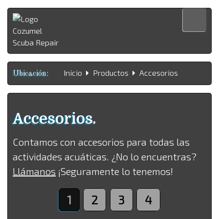
Inicio
Inicio
Productos
Accesorios
Productos
Ubicación:
Servicios
Quienes Somos
Accesorios.
Contacto
Contamos con accesorios para todas las
English
actividades acuáticas. ¿No lo encuentras?
Llámanos
¡Seguramente lo tenemos!
1
2
3
4